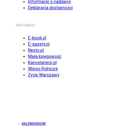
Informacje o nadawcy
Deklaracja dostępności
PARTNERZY
E-kiosk.pl
E-gazety.pl
Nexto.pl
Mała księgowość
Kancelarierp.pl
Wieści Rolnicze
Życie Warszawy
KALENDARIUM