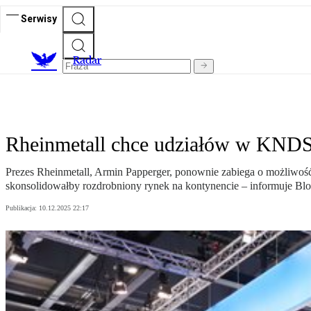
Serwisy
R
adar
Rheinmetall chce udziałów w KNDS. 
Prezes Rheinmetall, Armin Papperger, ponownie zabiega o możliwoś
skonsolidowałby rozdrobniony rynek na kontynencie – informuje Bl
Publikacja:
10.12.2025 22:17