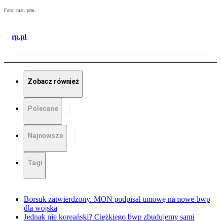
Foto: mat. pras.
rp.pl
Zobacz również
Polecane
Najnowsze
Tagi
Borsuk zatwierdzony. MON podpisał umowę na nowe bwp
dla wojska
Jednak nie koreański? Ciężkiego bwp zbudujemy sami