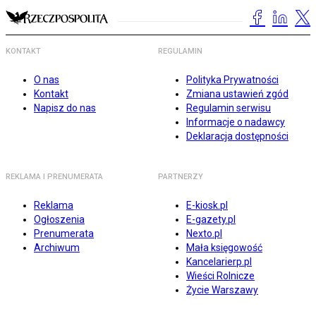
KONTAKT
REGULAMIN
O nas
Polityka Prywatności
Kontakt
Zmiana ustawień zgód
Napisz do nas
Regulamin serwisu
Informacje o nadawcy
Deklaracja dostępności
REKLAMA I PRENUMERATA
PARTNERZY
Reklama
E-kiosk.pl
Ogłoszenia
E-gazety.pl
Prenumerata
Nexto.pl
Archiwum
Mała księgowość
Kancelarierp.pl
Wieści Rolnicze
Życie Warszawy