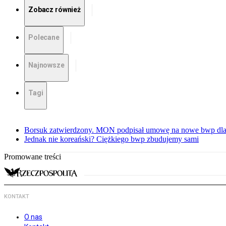
Zobacz również
Polecane
Najnowsze
Tagi
Borsuk zatwierdzony. MON podpisał umowę na nowe bwp dla
Jednak nie koreański? Ciężkiego bwp zbudujemy sami
Promowane treści
KONTAKT
O nas