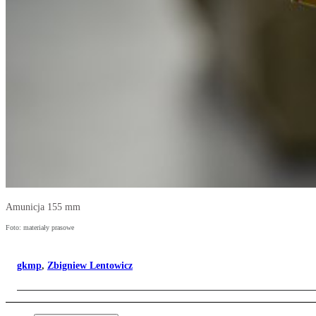
Amunicja 155 mm
Foto: materiały prasowe
gkmp
,
Zbigniew Lentowicz