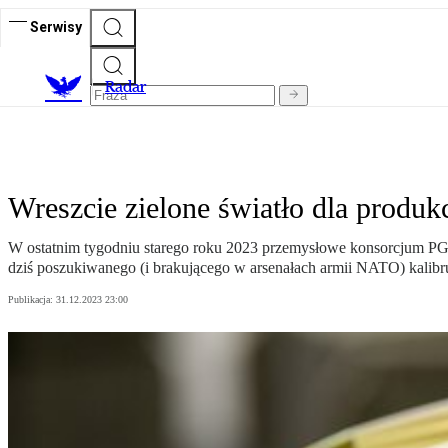
Serwisy
R
adar
Wreszcie zielone światło dla produ
W ostatnim tygodniu starego roku 2023 przemysłowe konsorcjum PGZ 
dziś poszukiwanego (i brakującego w arsenałach armii NATO) kalib
Publikacja:
31.12.2023 23:00