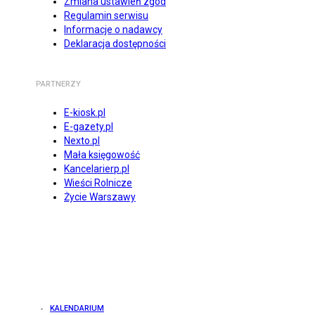
Zmiana ustawień zgód
Regulamin serwisu
Informacje o nadawcy
Deklaracja dostępności
PARTNERZY
E-kiosk.pl
E-gazety.pl
Nexto.pl
Mała księgowość
Kancelarierp.pl
Wieści Rolnicze
Życie Warszawy
KALENDARIUM