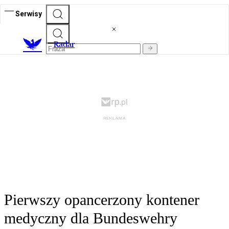
Serwisy
R
adar
Pierwszy opancerzony kontener
medyczny dla Bundeswehry