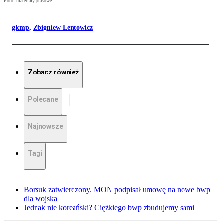
Foto: materiały prasowe
gkmp
,
Zbigniew Lentowicz
Zobacz również
Polecane
Najnowsze
Tagi
Borsuk zatwierdzony. MON podpisał umowę na nowe bwp
dla wojska
Jednak nie koreański? Ciężkiego bwp zbudujemy sami