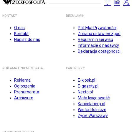
KONTAKT
REGULAMIN
O nas
Polityka Prywatności
Kontakt
Zmiana ustawień zgód
Napisz do nas
Regulamin serwisu
Informacje o nadawcy
Deklaracja dostępności
REKLAMA I PRENUMERATA
PARTNERZY
Reklama
E-kiosk.pl
Ogłoszenia
E-gazety.pl
Prenumerata
Nexto.pl
Archiwum
Mała księgowość
Kancelarierp.pl
Wieści Rolnicze
Życie Warszawy