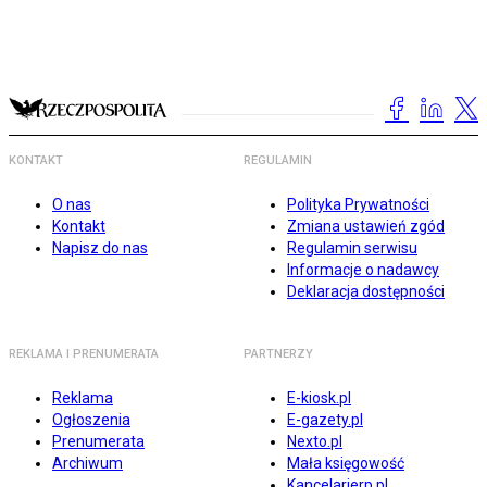
KONTAKT
REGULAMIN
O nas
Polityka Prywatności
Kontakt
Zmiana ustawień zgód
Napisz do nas
Regulamin serwisu
Informacje o nadawcy
Deklaracja dostępności
REKLAMA I PRENUMERATA
PARTNERZY
Reklama
E-kiosk.pl
Ogłoszenia
E-gazety.pl
Prenumerata
Nexto.pl
Archiwum
Mała księgowość
Kancelarierp.pl