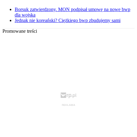
Borsuk zatwierdzony. MON podpisał umowę na nowe bwp
dla wojska
Jednak nie koreański? Ciężkiego bwp zbudujemy sami
Promowane treści