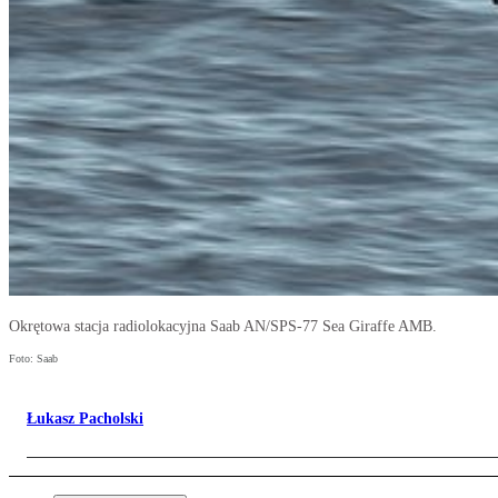
Okrętowa stacja radiolokacyjna Saab AN/SPS-77 Sea Giraffe AMB.
Foto: Saab
Łukasz Pacholski