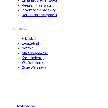
Zmiana ustawień zgód
Regulamin serwisu
Informacje o nadawcy
Deklaracja dostępności
PARTNERZY
E-kiosk.pl
E-gazety.pl
Nexto.pl
Mała księgowość
Kancelarierp.pl
Wieści Rolnicze
Życie Warszawy
KALENDARIUM