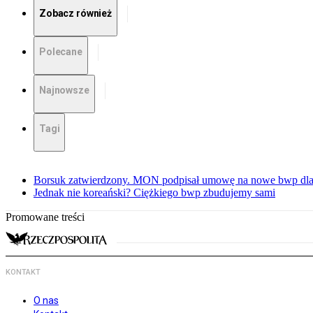
Zobacz również
Polecane
Najnowsze
Tagi
Borsuk zatwierdzony. MON podpisał umowę na nowe bwp dla
Jednak nie koreański? Ciężkiego bwp zbudujemy sami
Promowane treści
KONTAKT
O nas