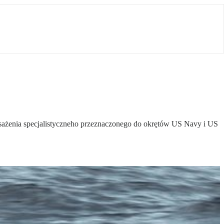
żenia specjalistyczneho przeznaczonego do okrętów US Navy i US