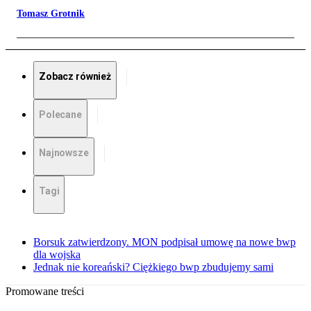
Tomasz Grotnik
Zobacz również
Polecane
Najnowsze
Tagi
Borsuk zatwierdzony. MON podpisał umowę na nowe bwp
dla wojska
Jednak nie koreański? Ciężkiego bwp zbudujemy sami
Promowane treści