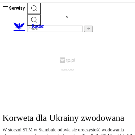
Serwisy
R
adar
Korweta dla Ukrainy zwodowana
W stoczni STM w Stambule odbyła się uroczystość wodowania