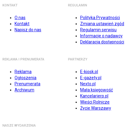
KONTAKT
REGULAMIN
O nas
Polityka Prywatności
Kontakt
Zmiana ustawień zgód
Napisz do nas
Regulamin serwisu
Informacje o nadawcy
Deklaracja dostępności
REKLAMA I PRENUMERATA
PARTNERZY
Reklama
E-kiosk.pl
Ogłoszenia
E-gazety.pl
Prenumerata
Nexto.pl
Archiwum
Mała księgowość
Kancelarierp.pl
Wieści Rolnicze
Życie Warszawy
NASZE WYDARZENIA