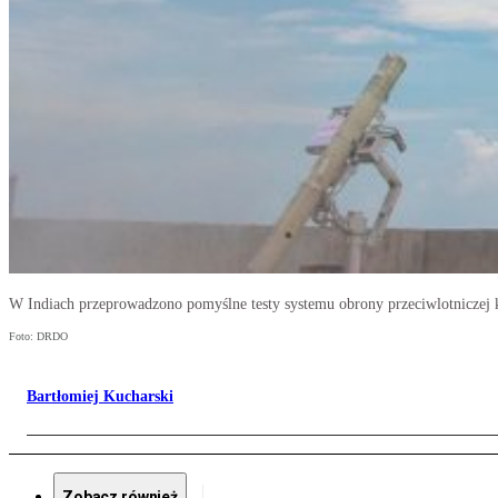
W Indiach przeprowadzono pomyślne testy systemu obrony przeciwlotniczej
Foto: DRDO
Bartłomiej Kucharski
Zobacz również