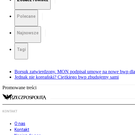
Polecane
Najnowsze
Tagi
Borsuk zatwierdzony. MON podpisał umowę na nowe bwp dla
Jednak nie koreański? Ciężkiego bwp zbudujemy sami
Promowane treści
KONTAKT
O nas
Kontakt