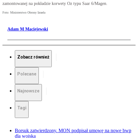
zamontowanej na pokładzie korwety Oz typu Saar 6/Magen.
Foto: Ministerstwo Obrony Izraela
Adam M Maciejewski
Zobacz również
Polecane
Najnowsze
Tagi
Borsuk zatwierdzony. MON podpisał umowę na nowe bwp
dla wojska