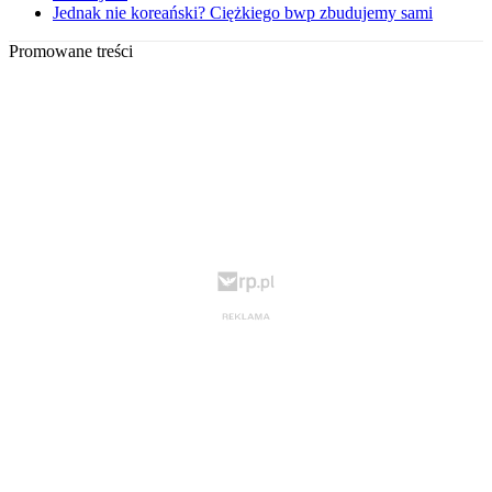
Jednak nie koreański? Ciężkiego bwp zbudujemy sami
Promowane treści