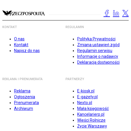
KONTAKT
REGULAMIN
O nas
Polityka Prywatności
Kontakt
Zmiana ustawień zgód
Napisz do nas
Regulamin serwisu
Informacje o nadawcy
Deklaracja dostępności
REKLAMA I PRENUMERATA
PARTNERZY
Reklama
E-kiosk.pl
Ogłoszenia
E-gazety.pl
Prenumerata
Nexto.pl
Archiwum
Mała księgowość
Kancelarierp.pl
Wieści Rolnicze
Życie Warszawy