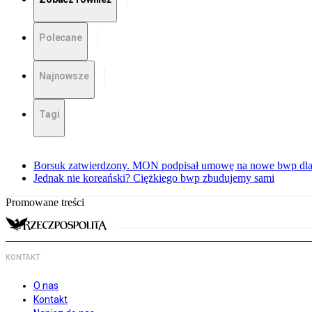
Polecane
Najnowsze
Tagi
Borsuk zatwierdzony. MON podpisał umowę na nowe bwp dla
Jednak nie koreański? Ciężkiego bwp zbudujemy sami
Promowane treści
KONTAKT
O nas
Kontakt