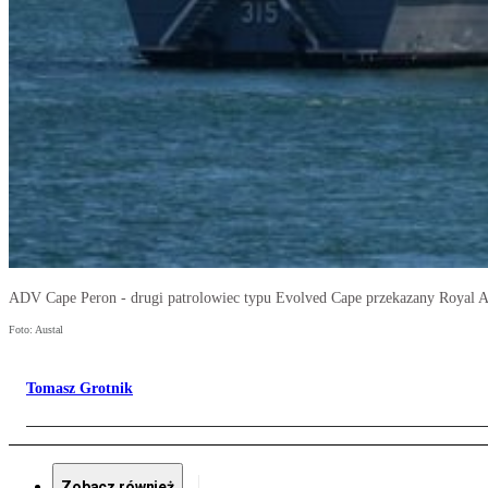
ADV Cape Peron - drugi patrolowiec typu Evolved Cape przekazany Royal A
Foto: Austal
Tomasz Grotnik
Zobacz również