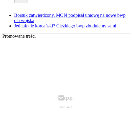
Borsuk zatwierdzony. MON podpisał umowę na nowe bwp
dla wojska
Jednak nie koreański? Ciężkiego bwp zbudujemy sami
Promowane treści