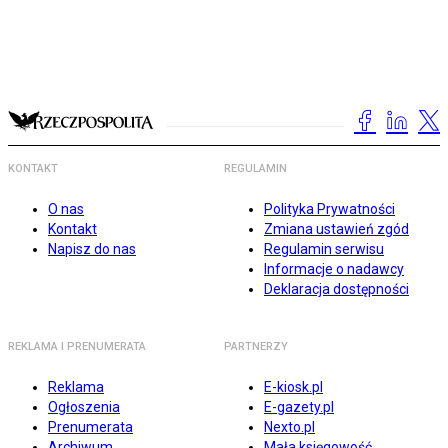
KONTAKT
REGULAMIN
O nas
Polityka Prywatności
Kontakt
Zmiana ustawień zgód
Napisz do nas
Regulamin serwisu
Informacje o nadawcy
Deklaracja dostępności
REKLAMA I PRENUMERATA
PARTNERZY
Reklama
E-kiosk.pl
Ogłoszenia
E-gazety.pl
Prenumerata
Nexto.pl
Archiwum
Mała księgowość