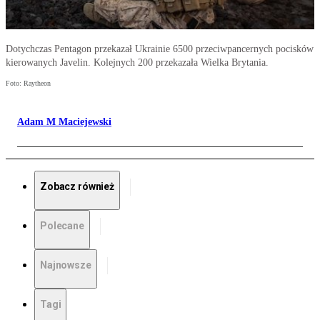
Dotychczas Pentagon przekazał Ukrainie 6500 przeciwpancernych pocisków
kierowanych Javelin. Kolejnych 200 przekazała Wielka Brytania.
Foto: Raytheon
Adam M Maciejewski
Zobacz również
Polecane
Najnowsze
Tagi