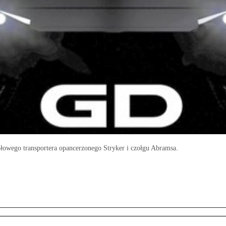
owego transportera opancerzonego Stryker i czołgu Abramsa.