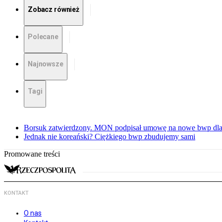
Zobacz również
Polecane
Najnowsze
Tagi
Borsuk zatwierdzony. MON podpisał umowę na nowe bwp dla
Jednak nie koreański? Ciężkiego bwp zbudujemy sami
Promowane treści
KONTAKT
O nas