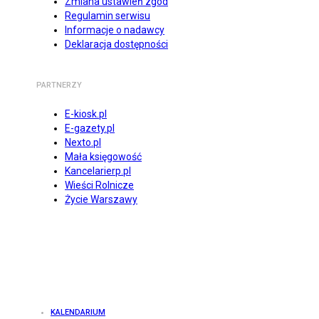
Zmiana ustawień zgód
Regulamin serwisu
Informacje o nadawcy
Deklaracja dostępności
PARTNERZY
E-kiosk.pl
E-gazety.pl
Nexto.pl
Mała księgowość
Kancelarierp.pl
Wieści Rolnicze
Życie Warszawy
KALENDARIUM