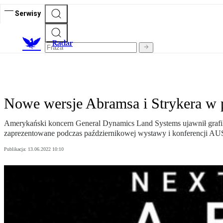
Serwisy
R
adar
Nowe wersje Abramsa i Strykera w 
Amerykański koncern General Dynamics Land Systems ujawnił grafik
zaprezentowane podczas październikowej wystawy i konferencji AU
Publikacja:
13.06.2022 10:10