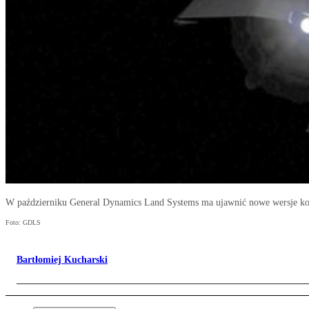
W październiku General Dynamics Land Systems ma ujawnić nowe wersje koł
Foto: GDLS
Bartłomiej Kucharski