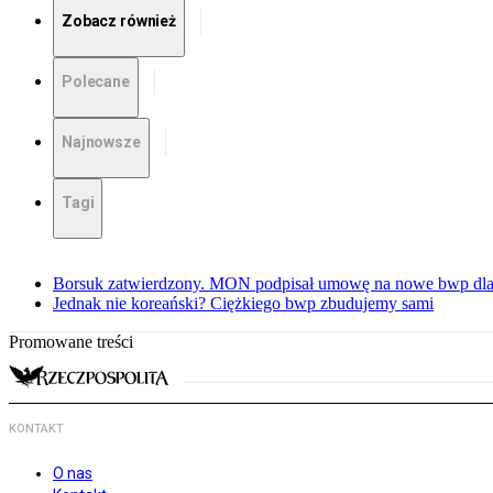
Zobacz również
Polecane
Najnowsze
Tagi
Borsuk zatwierdzony. MON podpisał umowę na nowe bwp dla
Jednak nie koreański? Ciężkiego bwp zbudujemy sami
Promowane treści
KONTAKT
O nas