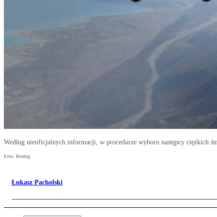
Według nieoficjalnych informacji, w procedurze wyboru następcy ciężkich 
Foto: Boeing
Łukasz Pacholski