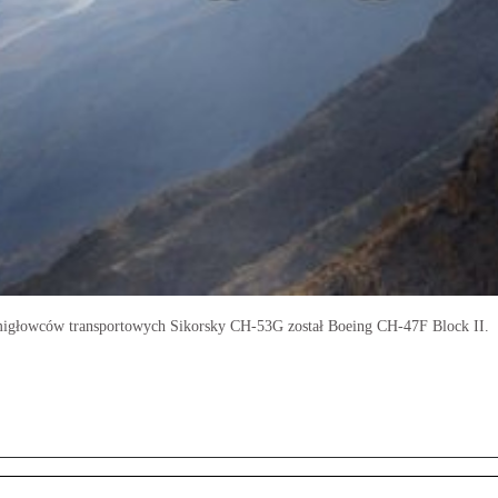
śmigłowców transportowych Sikorsky CH-53G został Boeing CH-47F Block II.