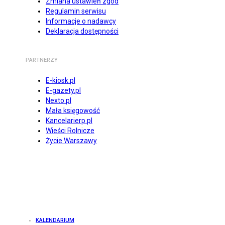
Zmiana ustawień zgód
Regulamin serwisu
Informacje o nadawcy
Deklaracja dostępności
PARTNERZY
E-kiosk.pl
E-gazety.pl
Nexto.pl
Mała księgowość
Kancelarierp.pl
Wieści Rolnicze
Życie Warszawy
KALENDARIUM