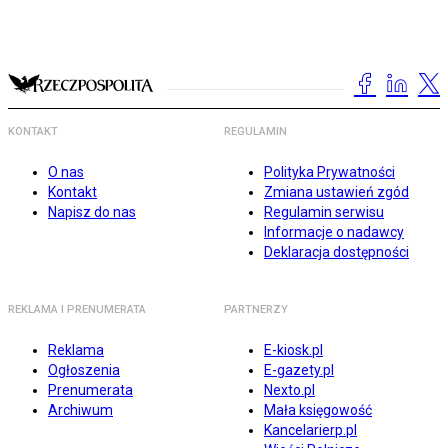
KONTAKT
REGULAMIN
O nas
Polityka Prywatności
Kontakt
Zmiana ustawień zgód
Napisz do nas
Regulamin serwisu
Informacje o nadawcy
Deklaracja dostępności
REKLAMA I PRENUMERATA
PARTNERZY
Reklama
E-kiosk.pl
Ogłoszenia
E-gazety.pl
Prenumerata
Nexto.pl
Archiwum
Mała księgowość
Kancelarierp.pl