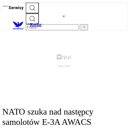
Serwisy
R
adar
NATO szuka nad następcy
samolotów E-3A AWACS