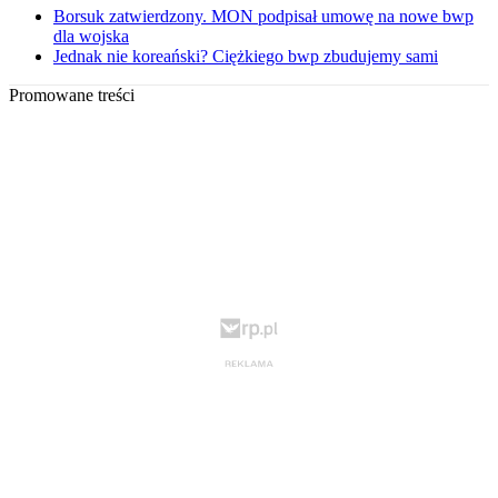
Borsuk zatwierdzony. MON podpisał umowę na nowe bwp
dla wojska
Jednak nie koreański? Ciężkiego bwp zbudujemy sami
Promowane treści