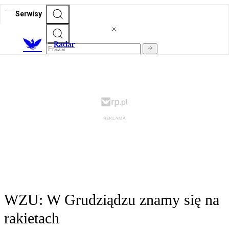
Serwisy
R
adar
WZU: W Grudziądzu znamy się na
rakietach