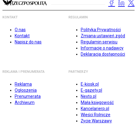
KONTAKT
REGULAMIN
O nas
Polityka Prywatności
Kontakt
Zmiana ustawień zgód
Napisz do nas
Regulamin serwisu
Informacje o nadawcy
Deklaracja dostępności
REKLAMA I PRENUMERATA
PARTNERZY
Reklama
E-kiosk.pl
Ogłoszenia
E-gazety.pl
Prenumerata
Nexto.pl
Archiwum
Mała księgowość
Kancelarierp.pl
Wieści Rolnicze
Życie Warszawy