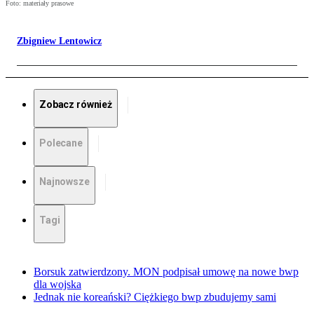
Foto: materiały prasowe
Zbigniew Lentowicz
Zobacz również
Polecane
Najnowsze
Tagi
Borsuk zatwierdzony. MON podpisał umowę na nowe bwp
dla wojska
Jednak nie koreański? Ciężkiego bwp zbudujemy sami