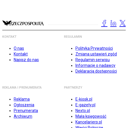
KONTAKT
REGULAMIN
O nas
Polityka Prywatności
Kontakt
Zmiana ustawień zgód
Napisz do nas
Regulamin serwisu
Informacje o nadawcy
Deklaracja dostępności
REKLAMA I PRENUMERATA
PARTNERZY
Reklama
E-kiosk.pl
Ogłoszenia
E-gazety.pl
Prenumerata
Nexto.pl
Archiwum
Mała księgowość
Kancelarierp.pl
Wieści Rolnicze