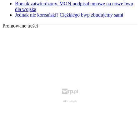
Borsuk zatwierdzony. MON podpisał umowę na nowe bwp
dla wojska
Jednak nie koreański? Ciężkiego bwp zbudujemy sami
Promowane treści