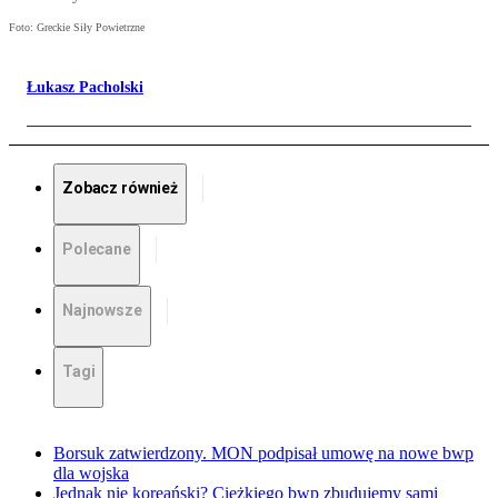
Foto: Greckie Siły Powietrzne
Łukasz Pacholski
Zobacz również
Polecane
Najnowsze
Tagi
Borsuk zatwierdzony. MON podpisał umowę na nowe bwp
dla wojska
Jednak nie koreański? Ciężkiego bwp zbudujemy sami