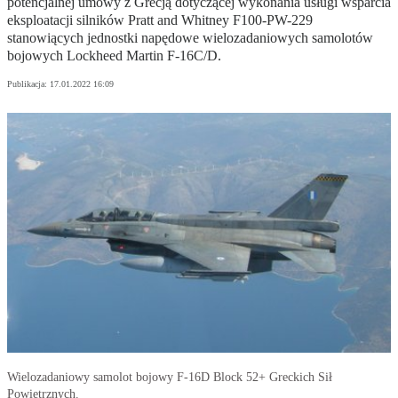
potencjalnej umowy z Grecją dotyczącej wykonania usługi wsparcia
eksploatacji silników Pratt and Whitney F100-PW-229
stanowiących jednostki napędowe wielozadaniowych samolotów
bojowych Lockheed Martin F-16C/D.
Publikacja:
17.01.2022 16:09
Wielozadaniowy samolot bojowy F-16D Block 52+ Greckich Sił
Powietrznych.