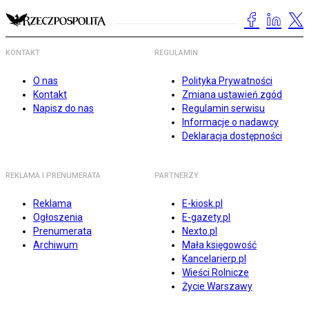
KONTAKT
REGULAMIN
O nas
Polityka Prywatności
Kontakt
Zmiana ustawień zgód
Napisz do nas
Regulamin serwisu
Informacje o nadawcy
Deklaracja dostępności
REKLAMA I PRENUMERATA
PARTNERZY
Reklama
E-kiosk.pl
Ogłoszenia
E-gazety.pl
Prenumerata
Nexto.pl
Archiwum
Mała księgowość
Kancelarierp.pl
Wieści Rolnicze
Życie Warszawy