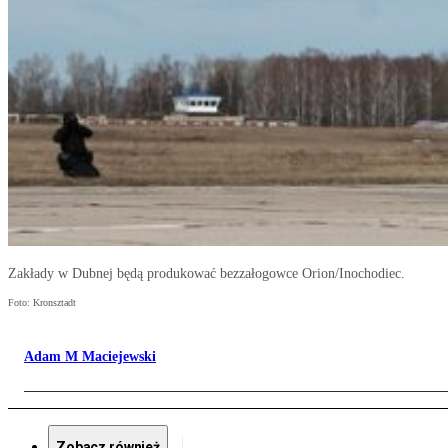
Zakłady w Dubnej będą produkować bezzałogowce Orion/Inochodiec.
Foto: Kronsztadt
Adam M Maciejewski
Zobacz również