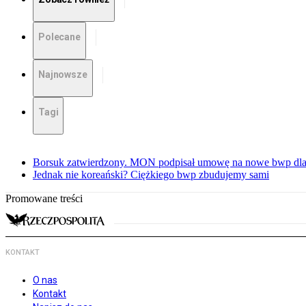
Polecane
Najnowsze
Tagi
Borsuk zatwierdzony. MON podpisał umowę na nowe bwp dla
Jednak nie koreański? Ciężkiego bwp zbudujemy sami
Promowane treści
KONTAKT
O nas
Kontakt