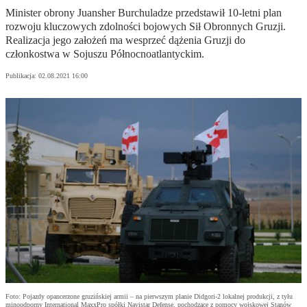
Minister obrony Juansher Burchuladze przedstawił 10-letni plan
rozwoju kluczowych zdolności bojowych Sił Obronnych Gruzji.
Realizacja jego założeń ma wesprzeć dążenia Gruzji do
członkostwa w Sojuszu Północnoatlantyckim.
Publikacja:
02.08.2021 16:00
Foto: Pojazdy opancerzone gruzińskiej armii – na pierwszym planie Didgori-2 lokalnej produkcji, z tyłu
minoodporny International MaxxPro spółki Navistar Defense, pochodzące z pomocy wojskowej Stanów