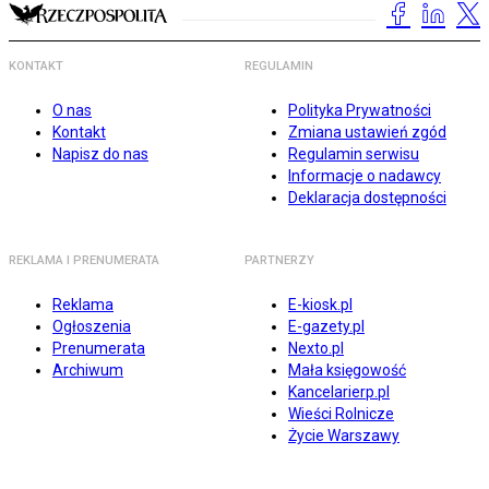
KONTAKT
REGULAMIN
O nas
Polityka Prywatności
Kontakt
Zmiana ustawień zgód
Napisz do nas
Regulamin serwisu
Informacje o nadawcy
Deklaracja dostępności
REKLAMA I PRENUMERATA
PARTNERZY
Reklama
E-kiosk.pl
Ogłoszenia
E-gazety.pl
Prenumerata
Nexto.pl
Archiwum
Mała księgowość
Kancelarierp.pl
Wieści Rolnicze
Życie Warszawy