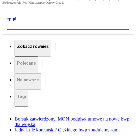
Zjednoczonych. Fot./Ministerstwo Obrony Gruzji.
rp.pl
Zobacz również
Polecane
Najnowsze
Tagi
Borsuk zatwierdzony. MON podpisał umowę na nowe bwp
dla wojska
Jednak nie koreański? Ciężkiego bwp zbudujemy sami