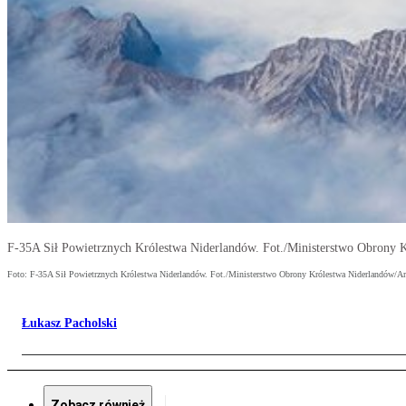
F-35A Sił Powietrznych Królestwa Niderlandów. Fot./Ministerstwo Obrony 
Foto: F-35A Sił Powietrznych Królestwa Niderlandów. Fot./Ministerstwo Obrony Królestwa Niderlandów/A
Łukasz Pacholski
Zobacz również