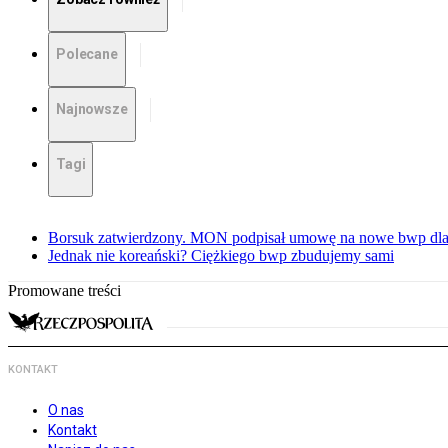
Polecane
Najnowsze
Tagi
Borsuk zatwierdzony. MON podpisał umowę na nowe bwp dla
Jednak nie koreański? Ciężkiego bwp zbudujemy sami
Promowane treści
KONTAKT
O nas
Kontakt