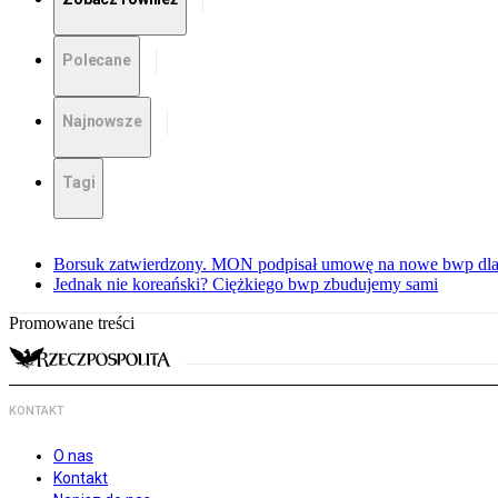
Polecane
Najnowsze
Tagi
Borsuk zatwierdzony. MON podpisał umowę na nowe bwp dla
Jednak nie koreański? Ciężkiego bwp zbudujemy sami
Promowane treści
KONTAKT
O nas
Kontakt