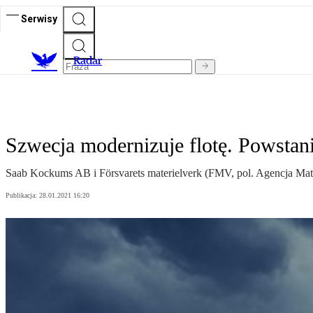
Serwisy
R
adar
Szwecja modernizuje flotę. Powstan
Saab Kockums AB i Försvarets materielverk (FMV, pol. Agencja Ma
Publikacja:
28.01.2021 16:20