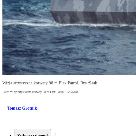
Wizja artystyczna korwety 98 m Flex Patrol. Rys./Saab
Foto: Wizja artystyczna korwety 98 m Flex Patrol. Rys./Saab
Tomasz Grotnik
Zobacz również