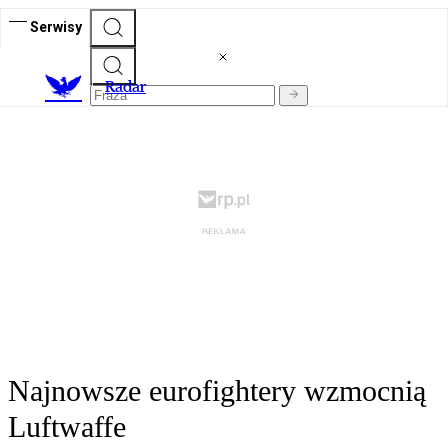
Serwisy
R
adar
Najnowsze eurofightery wzmocnią
Luftwaffe