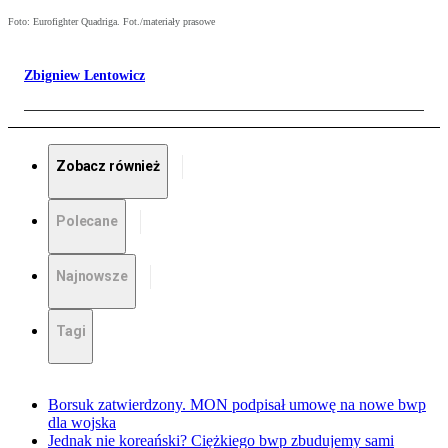
Foto: Eurofighter Quadriga. Fot./materiały prasowe
Zbigniew Lentowicz
Zobacz również
Polecane
Najnowsze
Tagi
Borsuk zatwierdzony. MON podpisał umowę na nowe bwp
dla wojska
Jednak nie koreański? Ciężkiego bwp zbudujemy sami