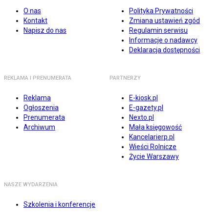
O nas
Polityka Prywatności
Kontakt
Zmiana ustawień zgód
Napisz do nas
Regulamin serwisu
Informacje o nadawcy
Deklaracja dostępności
REKLAMA I PRENUMERATA
PARTNERZY
Reklama
E-kiosk.pl
Ogłoszenia
E-gazety.pl
Prenumerata
Nexto.pl
Archiwum
Mała księgowość
Kancelarierp.pl
Wieści Rolnicze
Życie Warszawy
NASZE WYDARZENIA
Szkolenia i konferencje