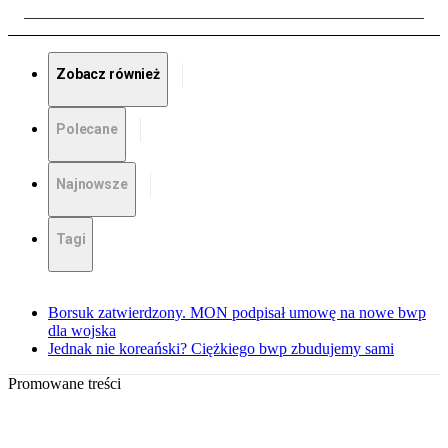
Zobacz również
Polecane
Najnowsze
Tagi
Borsuk zatwierdzony. MON podpisał umowę na nowe bwp
dla wojska
Jednak nie koreański? Ciężkiego bwp zbudujemy sami
Promowane treści