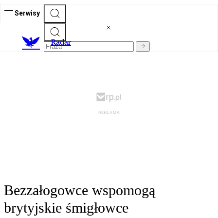
Serwisy
R
adar
Bezzałogowce wspomogą
brytyjskie śmigłowce