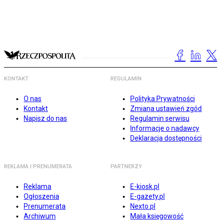
KONTAKT
REGULAMIN
O nas
Polityka Prywatności
Kontakt
Zmiana ustawień zgód
Napisz do nas
Regulamin serwisu
Informacje o nadawcy
Deklaracja dostępności
REKLAMA I PRENUMERATA
PARTNERZY
Reklama
E-kiosk.pl
Ogłoszenia
E-gazety.pl
Prenumerata
Nexto.pl
Archiwum
Mała księgowość