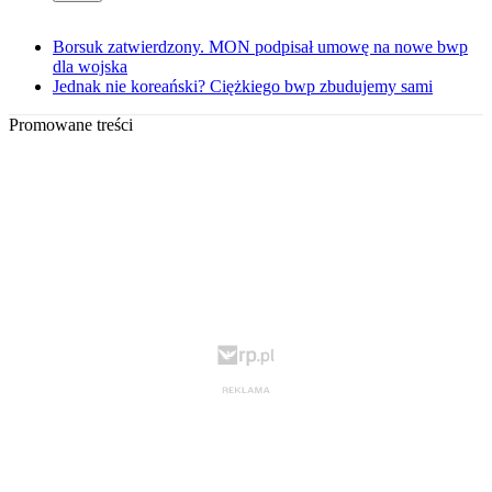
Borsuk zatwierdzony. MON podpisał umowę na nowe bwp
dla wojska
Jednak nie koreański? Ciężkiego bwp zbudujemy sami
Promowane treści