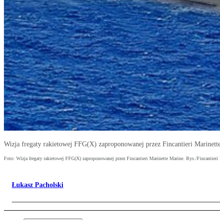
Wizja fregaty rakietowej FFG(X) zaproponowanej przez Fincantieri Marinette
Foto: Wizja fregaty rakietowej FFG(X) zaproponowanej przez Fincantieri Marinette Marine. Rys./Fincantieri
Łukasz Pacholski