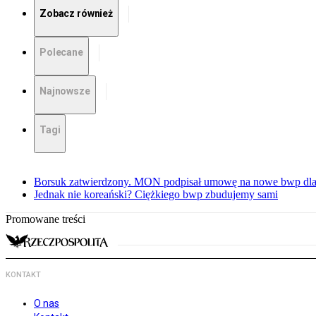
Zobacz również
Polecane
Najnowsze
Tagi
Borsuk zatwierdzony. MON podpisał umowę na nowe bwp dla
Jednak nie koreański? Ciężkiego bwp zbudujemy sami
Promowane treści
KONTAKT
O nas