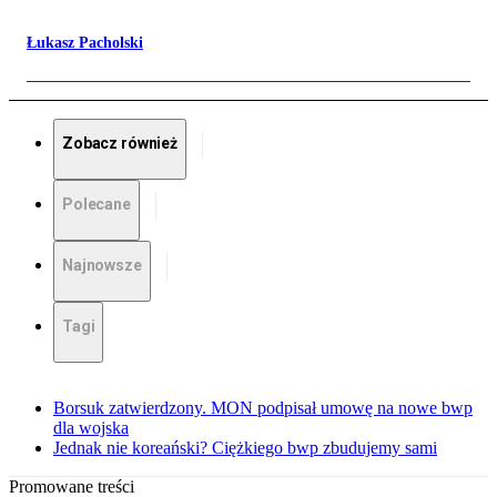
Łukasz Pacholski
Zobacz również
Polecane
Najnowsze
Tagi
Borsuk zatwierdzony. MON podpisał umowę na nowe bwp
dla wojska
Jednak nie koreański? Ciężkiego bwp zbudujemy sami
Promowane treści