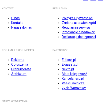
KONTAKT
REGULAMIN
O nas
Polityka Prywatności
Kontakt
Zmiana ustawień zgód
Napisz do nas
Regulamin serwisu
Informacje o nadawcy
Deklaracja dostępności
REKLAMA I PRENUMERATA
PARTNERZY
Reklama
E-kiosk.pl
Ogłoszenia
E-gazety.pl
Prenumerata
Nexto.pl
Archiwum
Mała księgowość
Kancelarierp.pl
Wieści Rolnicze
Życie Warszawy
NASZE WYDARZENIA