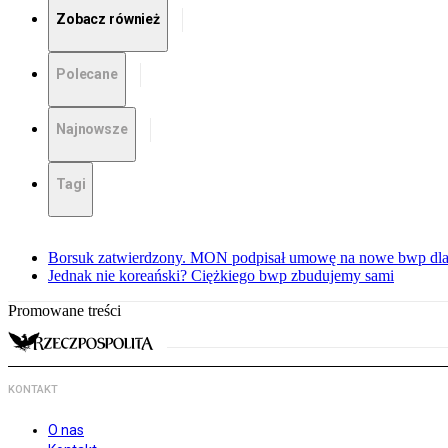
Zobacz również
Polecane
Najnowsze
Tagi
Borsuk zatwierdzony. MON podpisał umowę na nowe bwp dla
Jednak nie koreański? Ciężkiego bwp zbudujemy sami
Promowane treści
KONTAKT
O nas