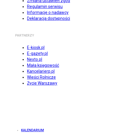
Zmiana ustawień zgód
Regulamin serwisu
Informacje o nadawcy
Deklaracja dostępności
PARTNERZY
E-kiosk.pl
E-gazety.pl
Nexto.pl
Mała księgowość
Kancelarierp.pl
Wieści Rolnicze
Życie Warszawy
KALENDARIUM