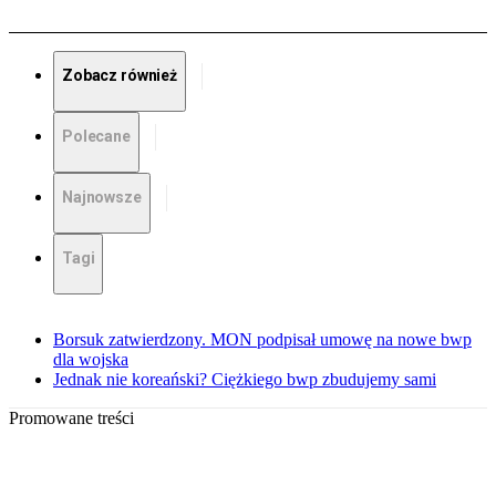
Zobacz również
Polecane
Najnowsze
Tagi
Borsuk zatwierdzony. MON podpisał umowę na nowe bwp
dla wojska
Jednak nie koreański? Ciężkiego bwp zbudujemy sami
Promowane treści