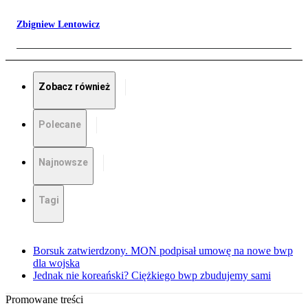
Zbigniew Lentowicz
Zobacz również
Polecane
Najnowsze
Tagi
Borsuk zatwierdzony. MON podpisał umowę na nowe bwp
dla wojska
Jednak nie koreański? Ciężkiego bwp zbudujemy sami
Promowane treści