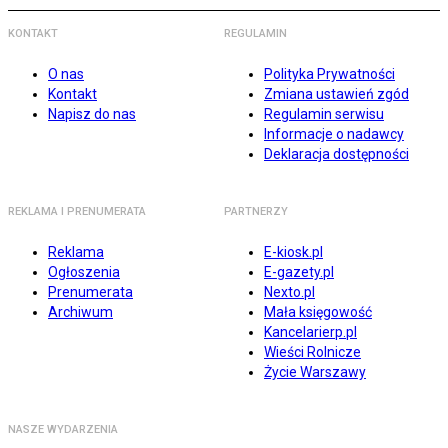
KONTAKT
REGULAMIN
O nas
Polityka Prywatności
Kontakt
Zmiana ustawień zgód
Napisz do nas
Regulamin serwisu
Informacje o nadawcy
Deklaracja dostępności
REKLAMA I PRENUMERATA
PARTNERZY
Reklama
E-kiosk.pl
Ogłoszenia
E-gazety.pl
Prenumerata
Nexto.pl
Archiwum
Mała księgowość
Kancelarierp.pl
Wieści Rolnicze
Życie Warszawy
NASZE WYDARZENIA