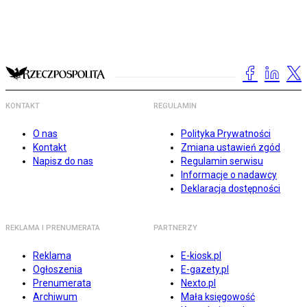
KONTAKT
REGULAMIN
O nas
Polityka Prywatności
Kontakt
Zmiana ustawień zgód
Napisz do nas
Regulamin serwisu
Informacje o nadawcy
Deklaracja dostępności
REKLAMA I PRENUMERATA
PARTNERZY
Reklama
E-kiosk.pl
Ogłoszenia
E-gazety.pl
Prenumerata
Nexto.pl
Archiwum
Mała księgowość