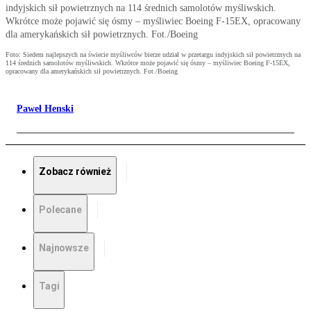
indyjskich sił powietrznych na 114 średnich samolotów myśliwskich.
Wkrótce może pojawić się ósmy – myśliwiec Boeing F-15EX, opracowany
dla amerykańskich sił powietrznych. Fot./Boeing
Foto: Siedem najlepszych na świecie myśliwców bierze udział w przetargu indyjskich sił powietrznych na
114 średnich samolotów myśliwskich. Wkrótce może pojawić się ósmy – myśliwiec Boeing F-15EX,
opracowany dla amerykańskich sił powietrznych. Fot./Boeing
Paweł Henski
Zobacz również
Polecane
Najnowsze
Tagi