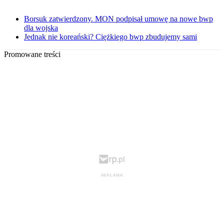
Borsuk zatwierdzony. MON podpisał umowę na nowe bwp
dla wojska
Jednak nie koreański? Ciężkiego bwp zbudujemy sami
Promowane treści