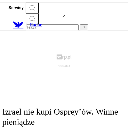
Serwisy
R
adar
Izrael nie kupi Osprey’ów. Winne
pieniądze