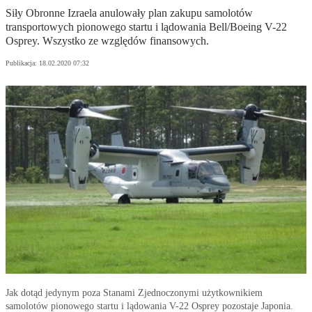
Siły Obronne Izraela anulowały plan zakupu samolotów
transportowych pionowego startu i lądowania Bell/Boeing V-22
Osprey. Wszystko ze względów finansowych.
Publikacja:
18.02.2020 07:32
Jak dotąd jedynym poza Stanami Zjednoczonymi użytkownikiem
samolotów pionowego startu i lądowania V-22 Osprey pozostaje Japonia.