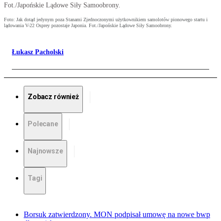
Fot./Japońskie Lądowe Siły Samoobrony.
Foto: Jak dotąd jedynym poza Stanami Zjednoczonymi użytkownikiem samolotów pionowego startu i
lądowania V-22 Osprey pozostaje Japonia. Fot./Japońskie Lądowe Siły Samoobrony.
Łukasz Pacholski
Zobacz również
Polecane
Najnowsze
Tagi
Borsuk zatwierdzony. MON podpisał umowę na nowe bwp