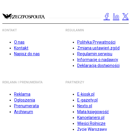
KONTAKT
REGULAMIN
O nas
Polityka Prywatności
Kontakt
Zmiana ustawień zgód
Napisz do nas
Regulamin serwisu
Informacje o nadawcy
Deklaracja dostępności
REKLAMA I PRENUMERATA
PARTNERZY
Reklama
E-kiosk.pl
Ogłoszenia
E-gazety.pl
Prenumerata
Nexto.pl
Archiwum
Mała księgowość
Kancelarierp.pl
Wieści Rolnicze
Życie Warszawy