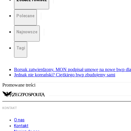
Polecane
Najnowsze
Tagi
Borsuk zatwierdzony. MON podpisał umowę na nowe bwp dla
Jednak nie koreański? Ciężkiego bwp zbudujemy sami
Promowane treści
KONTAKT
O nas
Kontakt