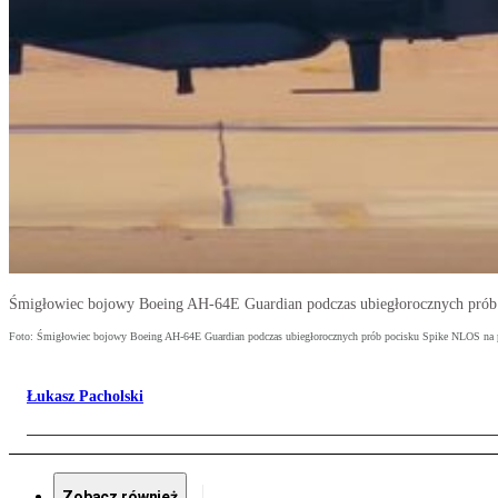
Śmigłowiec bojowy Boeing AH-64E Guardian podczas ubiegłorocznych prób
Foto: Śmigłowiec bojowy Boeing AH-64E Guardian podczas ubiegłorocznych prób pocisku Spike NLOS na 
Łukasz Pacholski
Zobacz również