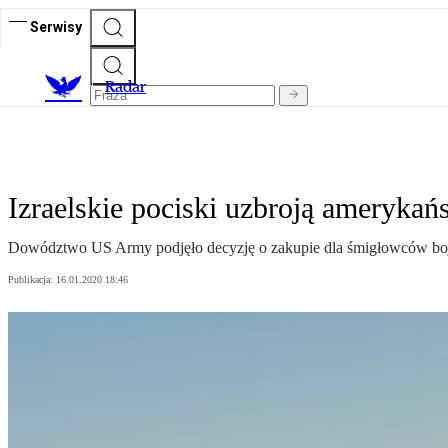
Serwisy
R
adar
Izraelskie pociski uzbroją amerykań
Dowództwo US Army podjęło decyzję o zakupie dla śmigłowców bo
Publikacja:
16.01.2020 18:46