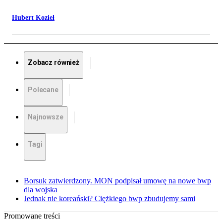
Hubert Kozieł
Zobacz również
Polecane
Najnowsze
Tagi
Borsuk zatwierdzony. MON podpisał umowę na nowe bwp
dla wojska
Jednak nie koreański? Ciężkiego bwp zbudujemy sami
Promowane treści