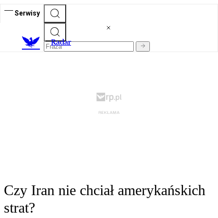
Serwisy
R
adar
Czy Iran nie chciał amerykańskich
strat?