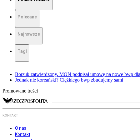
Polecane
Najnowsze
Tagi
Borsuk zatwierdzony. MON podpisał umowę na nowe bwp dla
Jednak nie koreański? Ciężkiego bwp zbudujemy sami
Promowane treści
KONTAKT
O nas
Kontakt