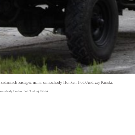
adaniach zastąpić m.in. samochody Honker. Fot./Andrzej Kiński.
samochody Honker. Fot./Andrzej Kiński.