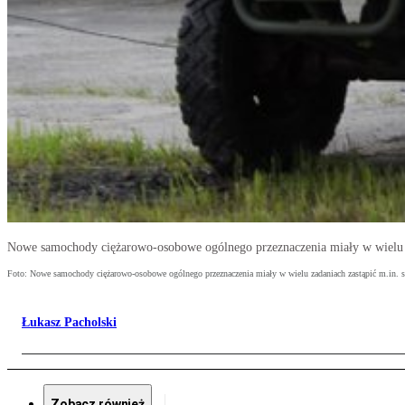
Nowe samochody ciężarowo-osobowe ogólnego przeznaczenia miały w wielu z
Foto: Nowe samochody ciężarowo-osobowe ogólnego przeznaczenia miały w wielu zadaniach zastąpić m.in. 
Łukasz Pacholski
Zobacz również