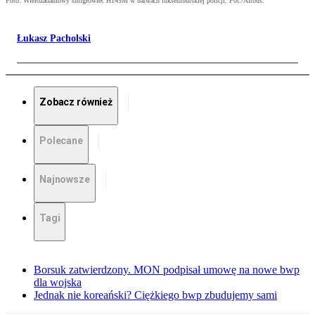
Foto: Wielozadaniowy śmigłowiec H145M w barwach luksemburskiej policji. Fot./Airbus.
Łukasz Pacholski
Zobacz również
Polecane
Najnowsze
Tagi
Borsuk zatwierdzony. MON podpisał umowę na nowe bwp
dla wojska
Jednak nie koreański? Ciężkiego bwp zbudujemy sami