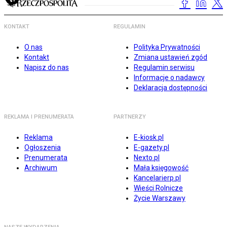
KONTAKT
REGULAMIN
O nas
Polityka Prywatności
Kontakt
Zmiana ustawień zgód
Napisz do nas
Regulamin serwisu
Informacje o nadawcy
Deklaracja dostępności
REKLAMA I PRENUMERATA
PARTNERZY
Reklama
E-kiosk.pl
Ogłoszenia
E-gazety.pl
Prenumerata
Nexto.pl
Archiwum
Mała księgowość
Kancelarierp.pl
Wieści Rolnicze
Życie Warszawy