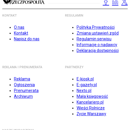
KONTAKT
REGULAMIN
O nas
Polityka Prywatności
Kontakt
Zmiana ustawień zgód
Napisz do nas
Regulamin serwisu
Informacje o nadawcy
Deklaracja dostępności
REKLAMA I PRENUMERATA
PARTNERZY
Reklama
E-kiosk.pl
Ogłoszenia
E-gazety.pl
Prenumerata
Nexto.pl
Archiwum
Mała księgowość
Kancelarierp.pl
Wieści Rolnicze
Życie Warszawy