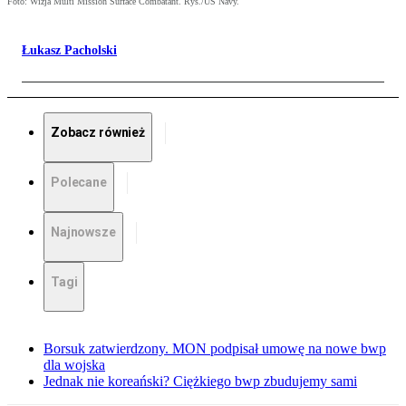
Foto: Wizja Multi Mission Surface Combatant. Rys./US Navy.
Łukasz Pacholski
Zobacz również
Polecane
Najnowsze
Tagi
Borsuk zatwierdzony. MON podpisał umowę na nowe bwp
dla wojska
Jednak nie koreański? Ciężkiego bwp zbudujemy sami