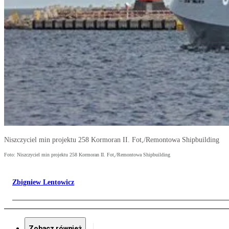
Nisz­czy­ciel min pro­jektu 258 Kormoran II. Fot,/Remontowa Shipbuilding
Foto: Nisz­czy­ciel min pro­jektu 258 Kormoran II. Fot,/Remontowa Shipbuilding
Zbigniew Lentowicz
Zobacz również