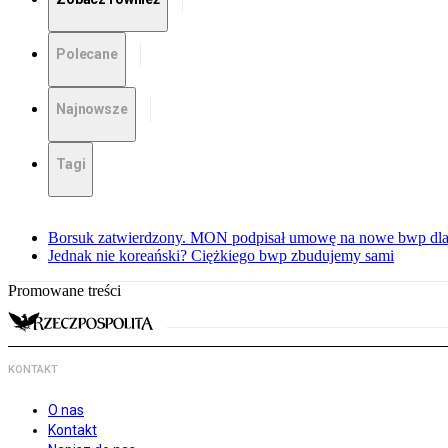
Polecane
Najnowsze
Tagi
Borsuk zatwierdzony. MON podpisał umowę na nowe bwp dla
Jednak nie koreański? Ciężkiego bwp zbudujemy sami
Promowane treści
KONTAKT
O nas
Kontakt