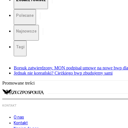
Polecane
Najnowsze
Tagi
Borsuk zatwierdzony. MON podpisał umowę na nowe bwp dla
Jednak nie koreański? Ciężkiego bwp zbudujemy sami
Promowane treści
KONTAKT
O nas
Kontakt