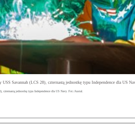
wy USS Savannah (LCS 28), czternastą jednostkę typu Independence dla US Nav
, czternastą jednostkę typu Independence dla US Navy. Fot./Austal.