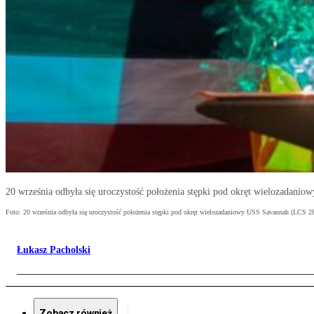
20 września odbyła się uroczystość położenia stępki pod okręt wielozadanio
Foto: 20 września odbyła się uroczystość położenia stępki pod okręt wielozadaniowy USS Savannah (LCS 28)
Łukasz Pacholski
Zobacz również