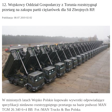
12. Wojskowy Oddział Gospodarczy z Torunia rozstrzygnął
przetarg na zakupu partii ciężarówek dla Sił Zbrojnych RP.
Publikacja:
08.07.2019 02:02
W minionych latach Wojsko Polskie kupowało wywrotki odpowiadające
specyfikacji niedawno rozstrzygniętego przetargu na bazie podwozi MAN
TGM 26.340 6×4 BB. Fot./MAN Trucks & Bus Polska.