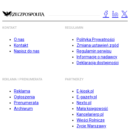
KONTAKT
REGULAMIN
O nas
Polityka Prywatności
Kontakt
Zmiana ustawień zgód
Napisz do nas
Regulamin serwisu
Informacje o nadawcy
Deklaracja dostępności
REKLAMA I PRENUMERATA
PARTNERZY
Reklama
E-kiosk.pl
Ogłoszenia
E-gazety.pl
Prenumerata
Nexto.pl
Archiwum
Mała księgowość
Kancelarierp.pl
Wieści Rolnicze
Życie Warszawy