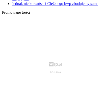
Jednak nie koreański? Ciężkiego bwp zbudujemy sami
Promowane treści