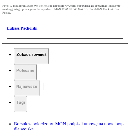
Foto: W minionych latach Wojsko Polskie kupowało wywrotki odpowiadające specyfikacji niedawno
rozstrzygniętego przetargu na bazie podwozi MAN TGM 26.340 6×4 BB. Fot./MAN Trucks & Bus
Polska.
Łukasz Pacholski
Zobacz również
Polecane
Najnowsze
Tagi
Borsuk zatwierdzony. MON podpisał umowę na nowe bwp
dla wojska