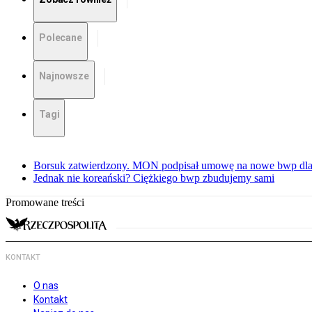
Polecane
Najnowsze
Tagi
Borsuk zatwierdzony. MON podpisał umowę na nowe bwp dla
Jednak nie koreański? Ciężkiego bwp zbudujemy sami
Promowane treści
KONTAKT
O nas
Kontakt