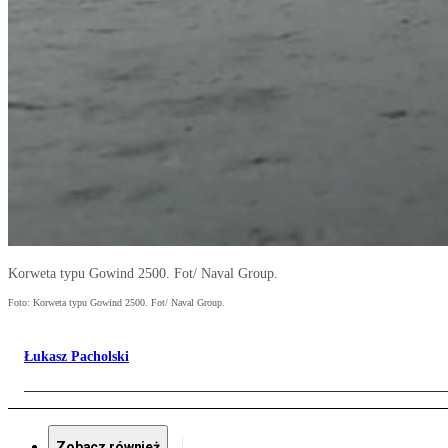
Korweta typu Gowind 2500. Fot/ Naval Group.
Foto: Korweta typu Gowind 2500. Fot/ Naval Group.
Łukasz Pacholski
Zobacz również