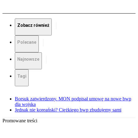
Zobacz również
Polecane
Najnowsze
Tagi
Borsuk zatwierdzony. MON podpisał umowę na nowe bwp
dla wojska
Jednak nie koreański? Ciężkiego bwp zbudujemy sami
Promowane treści