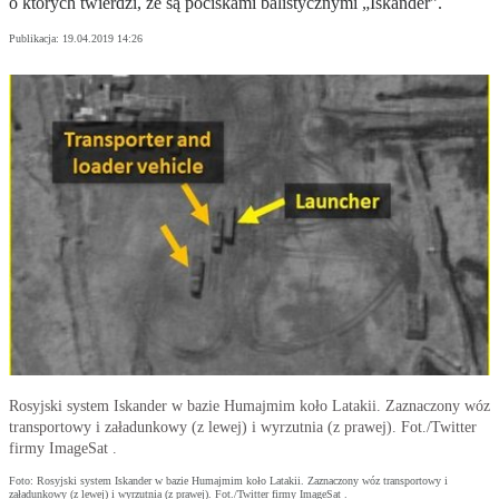
o których twierdzi, że są pociskami balistycznymi „Iskander”.
Publikacja:
19.04.2019 14:26
Rosyjski system Iskander w bazie Humajmim koło Latakii. Zaznaczony wóz
transportowy i załadunkowy (z lewej) i wyrzutnia (z prawej). Fot./Twitter
firmy ImageSat .
Foto: Rosyjski system Iskander w bazie Humajmim koło Latakii. Zaznaczony wóz transportowy i
załadunkowy (z lewej) i wyrzutnia (z prawej). Fot./Twitter firmy ImageSat .