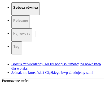
Zobacz również
Polecane
Najnowsze
Tagi
Borsuk zatwierdzony. MON podpisał umowę na nowe bwp
dla wojska
Jednak nie koreański? Ciężkiego bwp zbudujemy sami
Promowane treści