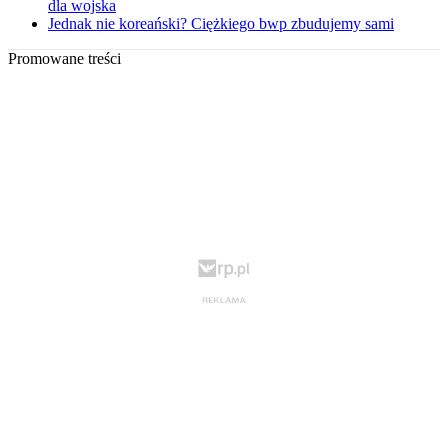
dla wojska
Jednak nie koreański? Ciężkiego bwp zbudujemy sami
Promowane treści