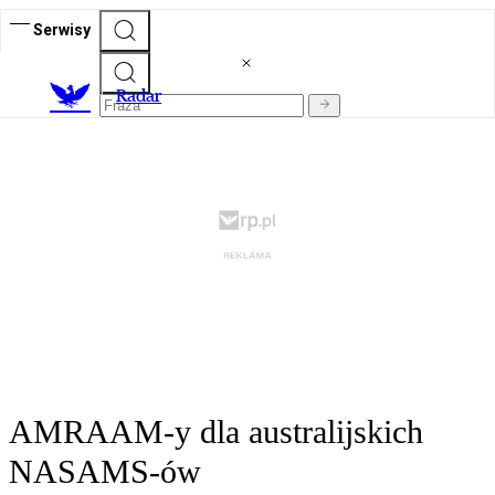
Serwisy
R
adar
AMRAAM-y dla australijskich
NASAMS-ów