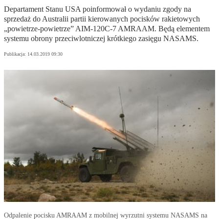
Departament Stanu USA poinformował o wydaniu zgody na
sprzedaż do Australii partii kierowanych pocisków rakietowych
„powietrze-powietrze” AIM-120C-7 AMRAAM. Będą elementem
systemu obrony przeciwlotniczej krótkiego zasięgu NASAMS.
Publikacja:
14.03.2019 09:30
Odpalenie pocisku AMRAAM z mobilnej wyrzutni systemu NASAMS na