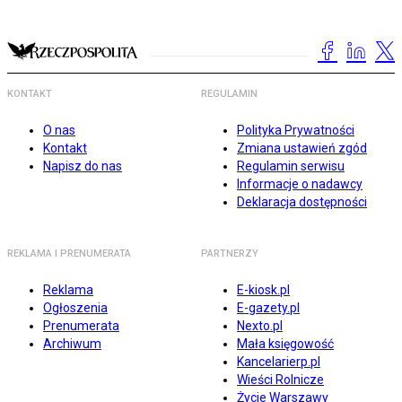
KONTAKT
REGULAMIN
O nas
Polityka Prywatności
Kontakt
Zmiana ustawień zgód
Napisz do nas
Regulamin serwisu
Informacje o nadawcy
Deklaracja dostępności
REKLAMA I PRENUMERATA
PARTNERZY
Reklama
E-kiosk.pl
Ogłoszenia
E-gazety.pl
Prenumerata
Nexto.pl
Archiwum
Mała księgowość
Kancelarierp.pl
Wieści Rolnicze
Życie Warszawy