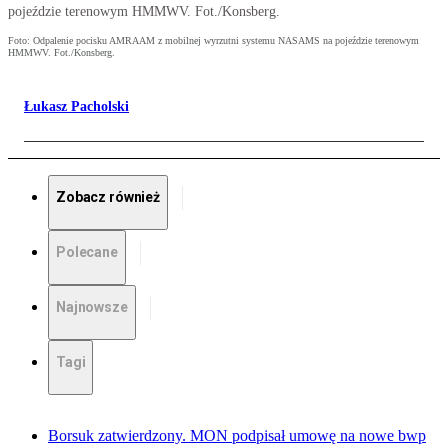
pojeździe terenowym HMMWV. Fot./Konsberg.
Foto: Odpalenie pocisku AMRAAM z mobilnej wyrzutni systemu NASAMS na pojeździe terenowym
HMMWV. Fot./Konsberg.
Łukasz Pacholski
Zobacz również
Polecane
Najnowsze
Tagi
Borsuk zatwierdzony. MON podpisał umowę na nowe bwp