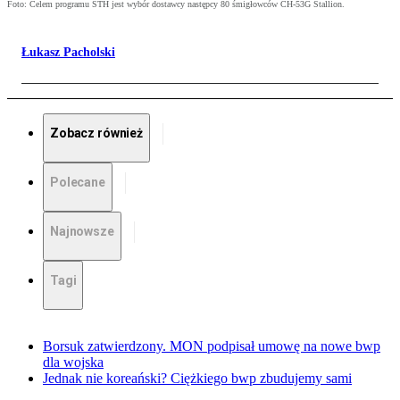
Foto: Celem programu STH jest wybór dostawcy następcy 80 śmigłowców CH-53G Stallion.
Łukasz Pacholski
Zobacz również
Polecane
Najnowsze
Tagi
Borsuk zatwierdzony. MON podpisał umowę na nowe bwp
dla wojska
Jednak nie koreański? Ciężkiego bwp zbudujemy sami