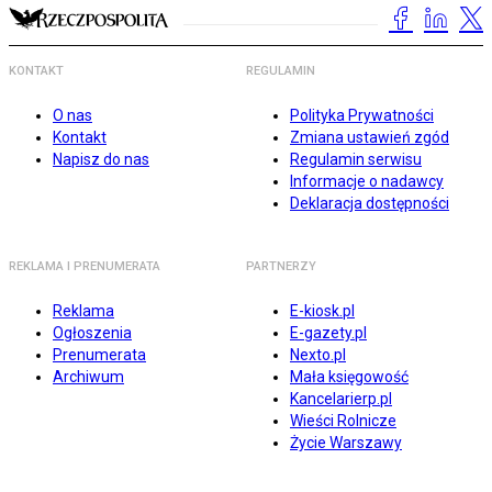
KONTAKT
REGULAMIN
O nas
Polityka Prywatności
Kontakt
Zmiana ustawień zgód
Napisz do nas
Regulamin serwisu
Informacje o nadawcy
Deklaracja dostępności
REKLAMA I PRENUMERATA
PARTNERZY
Reklama
E-kiosk.pl
Ogłoszenia
E-gazety.pl
Prenumerata
Nexto.pl
Archiwum
Mała księgowość
Kancelarierp.pl
Wieści Rolnicze
Życie Warszawy