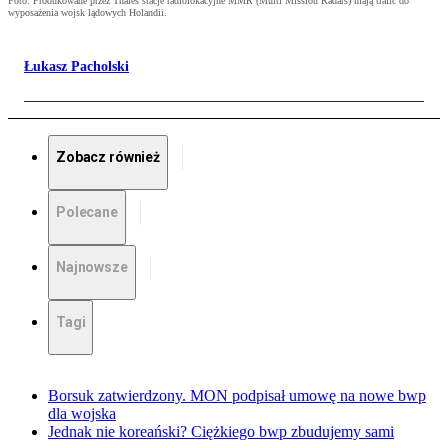
Foto: Produkowane przez Thales stacje radiolokacyjne MMR (Multi Mission Radars) mają trafić do
wyposażenia wojsk lądowych Holandii.
Łukasz Pacholski
Zobacz również
Polecane
Najnowsze
Tagi
Borsuk zatwierdzony. MON podpisał umowę na nowe bwp
dla wojska
Jednak nie koreański? Ciężkiego bwp zbudujemy sami