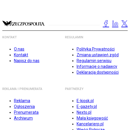
KONTAKT
REGULAMIN
O nas
Polityka Prywatności
Kontakt
Zmiana ustawień zgód
Napisz do nas
Regulamin serwisu
Informacje o nadawcy
Deklaracja dostępności
REKLAMA I PRENUMERATA
PARTNERZY
Reklama
E-kiosk.pl
Ogłoszenia
E-gazety.pl
Prenumerata
Nexto.pl
Archiwum
Mała księgowość
Kancelarierp.pl
Wieści Rolnicze