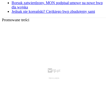
Borsuk zatwierdzony. MON podpisał umowę na nowe bwp
dla wojska
Jednak nie koreański? Ciężkiego bwp zbudujemy sami
Promowane treści