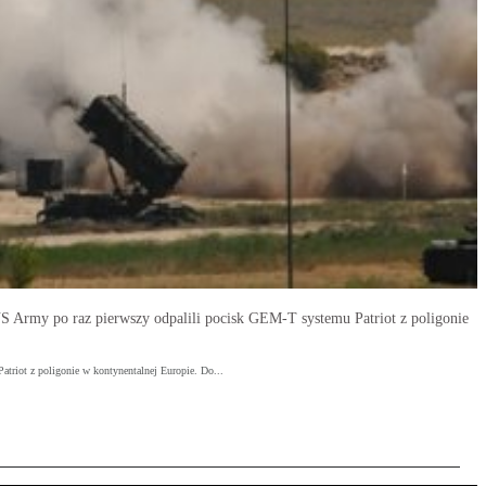
US Army po raz pierwszy odpalili pocisk GEM-T systemu Patriot z poligonie
atriot z poligonie w kontynentalnej Europie. Do...