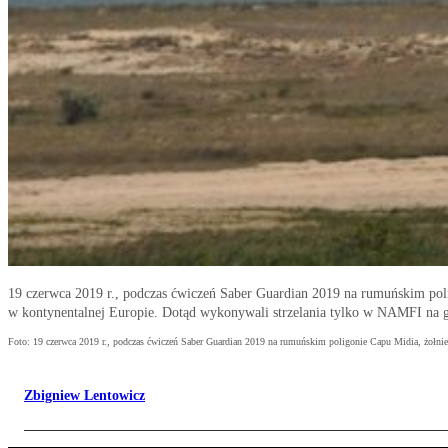
19 czerwca 2019 r., podczas ćwiczeń Saber Guardian 2019 na rumuńskim polig
w kontynentalnej Europie. Dotąd wykonywali strzelania tylko w NAMFI na g
Foto: 19 czerwca 2019 r., podczas ćwiczeń Saber Guardian 2019 na rumuńskim poligonie Capu Midia, żołnier
Zbigniew Lentowicz