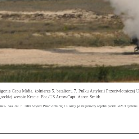
onie Capu Midia, żołnierze 5. batalionu 7. Pułku Artylerii Przeciwlotniczej 
reckiej wyspie Krecie. Fot./US Army/Capt. Aaron Smith.
ze 5. batalionu 7. Pułku Artylerii Przeciwlotniczej US Army po raz pierwszy odpalili pocisk GEM-T systemu P