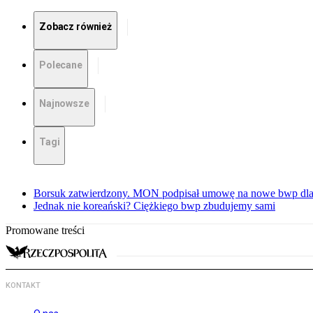
Zobacz również
Polecane
Najnowsze
Tagi
Borsuk zatwierdzony. MON podpisał umowę na nowe bwp dla
Jednak nie koreański? Ciężkiego bwp zbudujemy sami
Promowane treści
KONTAKT