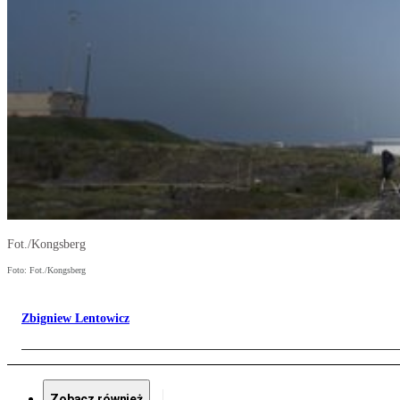
Fot./Kongsberg
Foto: Fot./Kongsberg
Zbigniew Lentowicz
Zobacz również