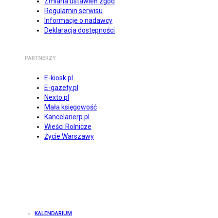
Zmiana ustawień zgód
Regulamin serwisu
Informacje o nadawcy
Deklaracja dostępności
PARTNERZY
E-kiosk.pl
E-gazety.pl
Nexto.pl
Mała księgowość
Kancelarierp.pl
Wieści Rolnicze
Życie Warszawy
KALENDARIUM