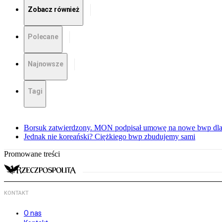
Zobacz również
Polecane
Najnowsze
Tagi
Borsuk zatwierdzony. MON podpisał umowę na nowe bwp dla
Jednak nie koreański? Ciężkiego bwp zbudujemy sami
Promowane treści
KONTAKT
O nas