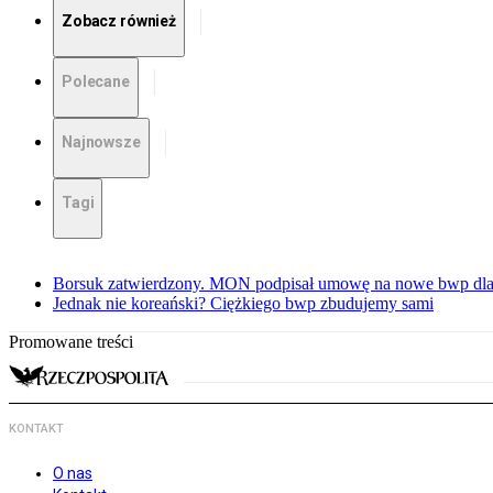
Zobacz również
Polecane
Najnowsze
Tagi
Borsuk zatwierdzony. MON podpisał umowę na nowe bwp dla
Jednak nie koreański? Ciężkiego bwp zbudujemy sami
Promowane treści
KONTAKT
O nas